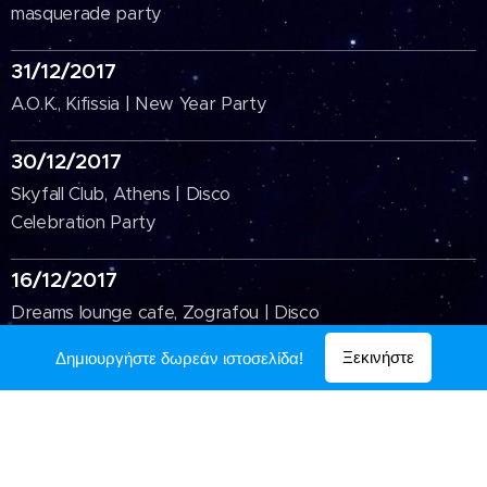
masquerade party
31/12/2017
A.O.K., Kifissia | New Year Party
30/12/2017
Skyfall Club, Athens | Disco
Celebration Party
16/12/2017
Dreams lounge cafe, Zografou | Disco
Party
Ξεκινήστε
Δημιουργήστε δωρεάν ιστοσελίδα!
MIKE-P / DJ και Παραγωγός / Διατηρούνται όλα τα δικαιώματα
Υλοποιήθηκε από τη
Webnode